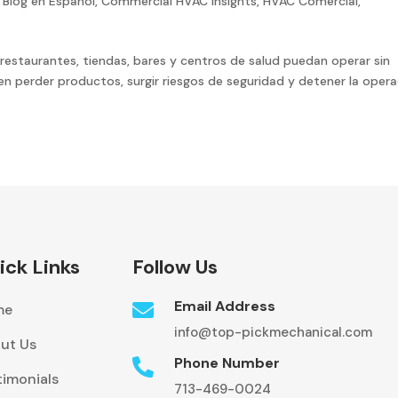
,
Blog en Español
,
Commercial HVAC Insights
,
HVAC Comercial
,
 restaurantes, tiendas, bares y centros de salud puedan operar sin
den perder productos, surgir riesgos de seguridad y detener la oper
ick Links
Follow Us
Email Address

me
info@top-pickmechanical.com
ut Us
Phone Number

timonials
713-469-0024