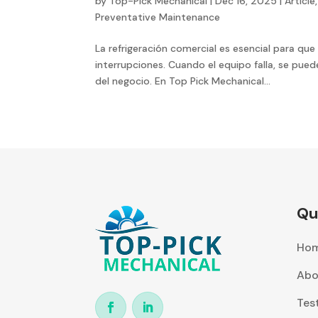
by
Top-Pick Mechanical
|
Dec 16, 2025
|
Article
Preventative Maintenance
La refrigeración comercial es esencial para que
interrupciones. Cuando el equipo falla, se pue
del negocio. En Top Pick Mechanical...
Qu
Ho
Abo
Tes